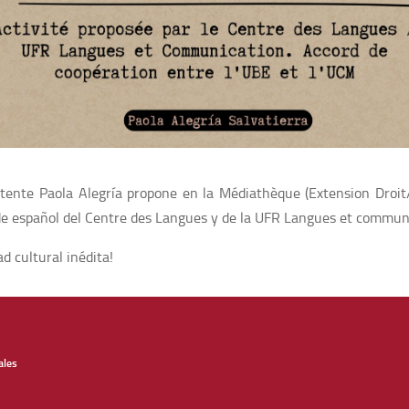
tente Paola Alegría propone en la Médiathèque (Extension Droi
 de español del Centre des Langues y de la UFR Langues et commun
ad cultural inédita!
ales