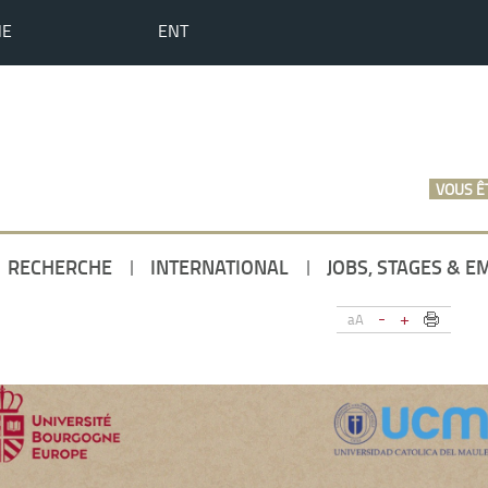
HE
ENT
VOUS ÊT
RECHERCHE
INTERNATIONAL
JOBS, STAGES & E
-
+
aA