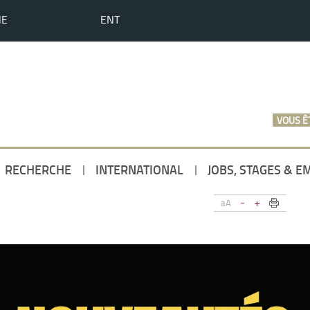
HE
ENT
VOUS ÊT
RECHERCHE
INTERNATIONAL
JOBS, STAGES & E
-
+
aA