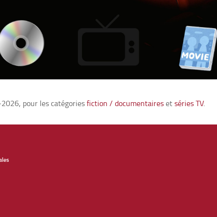
-2026, pour les catégories
fiction / documentaires
et
séries TV
.
ales