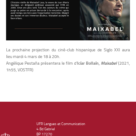
La prochaine projection du ciné-club hispanique de Siglo XXI aura
lieu
mardi
4 mars de 18 à 20h.
Angélique Pestaña présentera le film d'
Icíar Bolla
í
n,
Maixabel
(2021,
1h55, VOSTFR)
UFR Langues et Communication
4 Bd Gabriel
BP 17270