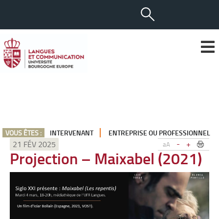
VOUS ÊTES :
INTERVENANT
ENTREPRISE OU PROFESSIONNEL
-
+
21 FÉV 2025
aA
Projection – Maixabel (2021)