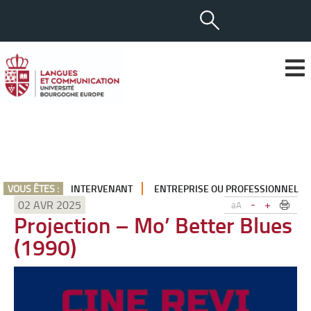
VOUS ÊTES :
INTERVENANT
ENTREPRISE OU PROFESSIONNEL
-
+
02 AVR 2025
aA
Projection – Mo’ Better Blues
(1990)