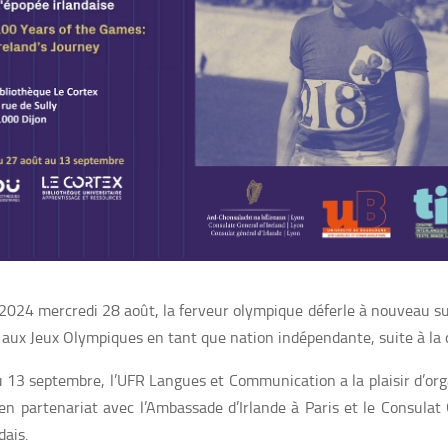
 2024
mercredi
28 août, la ferveur olympique déferle à nouveau su
de aux Jeux Olympiques en tant que nation indépendante, suite à la c
 13 septembre, l’UFR Langues et Communication a la plaisir d’organ
en partenariat avec l’Ambassade d’Irlande à Paris et le Consulat 
dais.