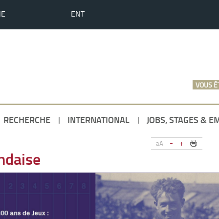
HE
ENT
VOUS ÊT
RECHERCHE
INTERNATIONAL
JOBS, STAGES & E
-
+
aA
andaise