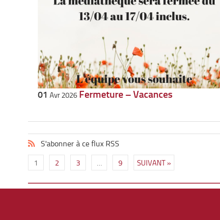
Fermeture – Vacances
01
Avr 2026
S'abonner à ce flux RSS
1
2
3
…
9
SUIVANT »