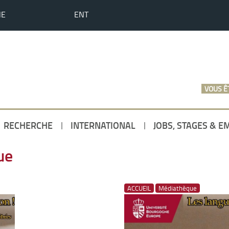
HE
ENT
VOUS ÊT
RECHERCHE
INTERNATIONAL
JOBS, STAGES & E
ue
ACCUEIL
Médiathèque