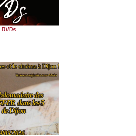
– DVDs